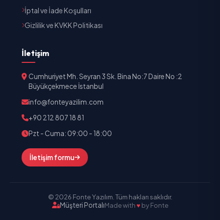
İptal ve İade Koşulları
Gizlilik ve KVKK Politikası
İletişim
Cumhuriyet Mh. Seyran 3 Sk. Bina No:7 Daire No :2
Büyükçekmece İstanbul
info@fonteyazilim.com
+90 212 807 18 81
Pzt - Cuma: 09:00 - 18:00
İletişim formu
© 2026 Fonte Yazılım. Tüm hakları saklıdır.
Müşteri Portalı
Made with
♥
by Fonte