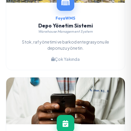
FoyaWMS
Depo Yönetim Sistemi
Warehouse Management System
Stok, raf yönetimi ve barkod entegrasyonu ile
deponuzu yönetin.
Çok Yakında