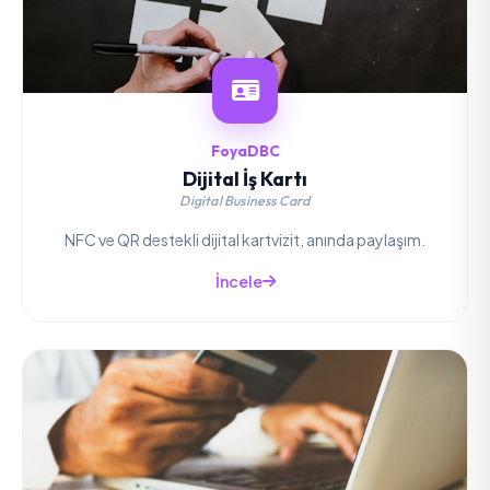
FoyaDBC
Dijital İş Kartı
Digital Business Card
NFC ve QR destekli dijital kartvizit, anında paylaşım.
İncele