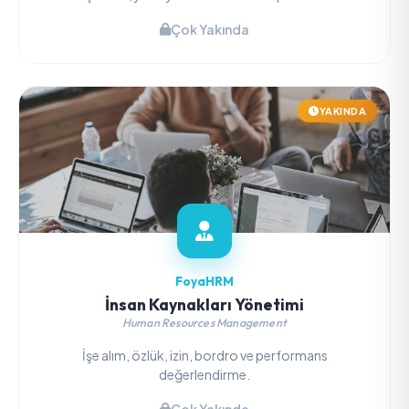
Çok Yakında
YAKINDA
FoyaHRM
İnsan Kaynakları Yönetimi
Human Resources Management
İşe alım, özlük, izin, bordro ve performans
değerlendirme.