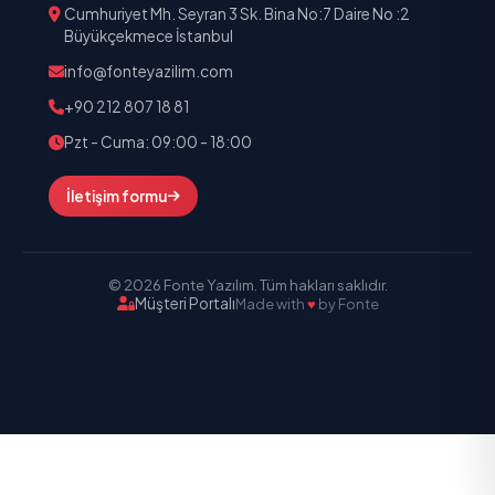
Cumhuriyet Mh. Seyran 3 Sk. Bina No:7 Daire No :2
Büyükçekmece İstanbul
info@fonteyazilim.com
+90 212 807 18 81
Pzt - Cuma: 09:00 - 18:00
İletişim formu
© 2026 Fonte Yazılım. Tüm hakları saklıdır.
Müşteri Portalı
Made with
♥
by Fonte