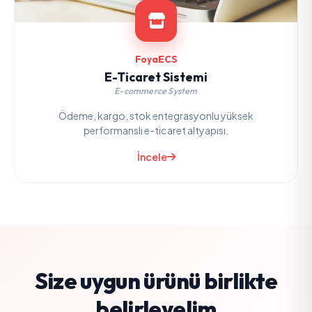
FoyaECS
E-Ticaret Sistemi
E-commerce System
Ödeme, kargo, stok entegrasyonlu yüksek
performanslı e-ticaret altyapısı.
İncele
Size uygun ürünü birlikte
belirleyelim