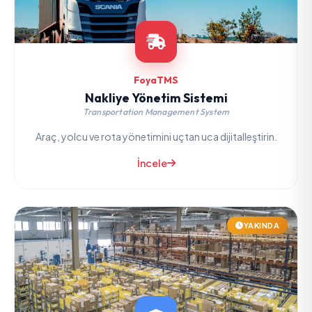
FoyaTMS
Nakliye Yönetim Sistemi
Transportation Management System
Araç, yolcu ve rota yönetimini uçtan uca dijitalleştirin.
İncele
YAKINDA