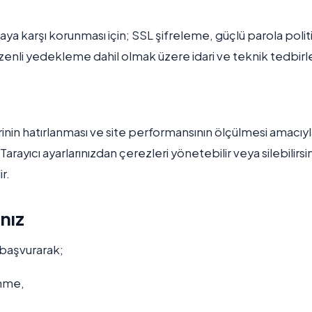
ya karşı korunması için; SSL şifreleme, güçlü parola politi
zenli yedekleme dahil olmak üzere idari ve teknik tedbirler
rinin hatırlanması ve site performansının ölçülmesi amacıy
Tarayıcı ayarlarınızdan çerezleri yönetebilir veya silebilirsin
r.
nız
 başvurarak;
enme,