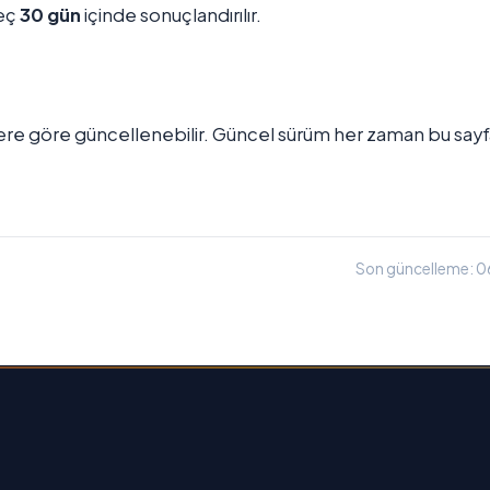
geç
30 gün
içinde sonuçlandırılır.
klere göre güncellenebilir. Güncel sürüm her zaman bu say
Son güncelleme: 