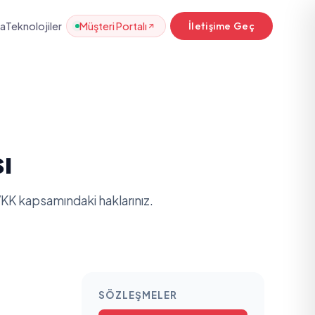
da
Teknolojiler
Müşteri Portalı
İletişime Geç
ı
 KVKK kapsamındaki haklarınız.
SÖZLEŞMELER