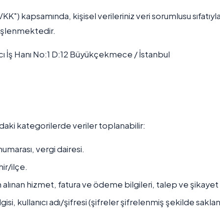
VKK") kapsamında, kişisel verileriniz veri sorumlusu sıfatıyl
işlenmektedir.
 İş Hanı No:1 D:12 Büyükçekmece / İstanbul
ki kategorilerde veriler toplanabilir:
umarası, vergi dairesi.
ir/ilçe.
 alınan hizmet, fatura ve ödeme bilgileri, talep ve şikayet k
isi, kullanıcı adı/şifresi (şifreler şifrelenmiş şekilde saklanı