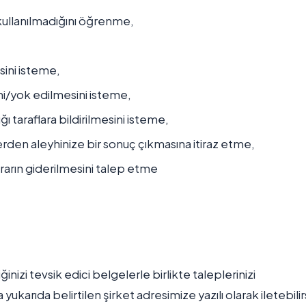
kullanılmadığını öğrenme,
sini isteme,
i/yok edilmesini isteme,
ı taraflara bildirilmesini isteme,
erden aleyhinize bir sonuç çıkmasına itiraz etme,
rarın giderilmesini talep etme
ğinizi tevsik edici belgelerle birlikte taleplerinizi
karıda belirtilen şirket adresimize yazılı olarak iletebilirs