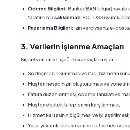
Ödeme Bilgileri:
Banka/IBAN bilgisi (havale 
tarafımızca
saklanmaz
; PCI-DSS uyumlu ödem
Pazarlama Bilgileri:
İzin verdiyseniz e-posta
3. Verilerin İşlenme Amaçları
Kişisel verileriniz aşağıdaki amaçlarla işlenir:
Sözleşmenin kurulması ve ifası, hizmetin sunu
Müşteri hesabınızın oluşturulması ve yönetimi
Fatura düzenlenmesi, ödeme tahsilatı ve mali
Müşteri destek taleplerinin karşılanması;
Hizmet kalitesinin ölçülmesi ve iyileştirilmesi;
Yasal yükümlülüklerin yerine getirilmesi (verg