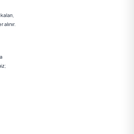
kaları,
 alınır.
la
iz;