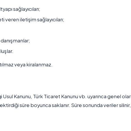
yapı sağlayıcıları;
eren iletişim sağlayıcıları;
l danışmanlar;
uşlar.
atılmaz veya kiralanmaz.
(Vergi Usul Kanunu, Türk Ticaret Kanunu vb. uyarınca genel ola
ektirdiği süre boyunca saklanır. Süre sonunda veriler silinir