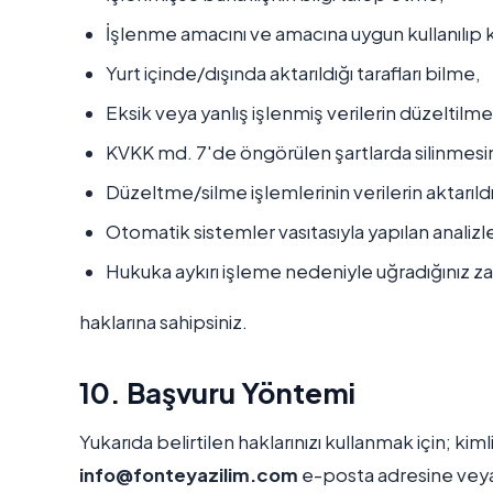
İşlenme amacını ve amacına uygun kullanılıp 
Yurt içinde/dışında aktarıldığı tarafları bilme,
Eksik veya yanlış işlenmiş verilerin düzeltilme
KVKK md. 7'de öngörülen şartlarda silinmesin
Düzeltme/silme işlemlerinin verilerin aktarıldığ
Otomatik sistemler vasıtasıyla yapılan analizl
Hukuka aykırı işleme nedeniyle uğradığınız za
haklarına sahipsiniz.
10. Başvuru Yöntemi
Yukarıda belirtilen haklarınızı kullanmak için; kimli
info@fonteyazilim.com
e-posta adresine veya yu