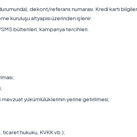
durumunda), dekont/referans numarası. Kredi kartı bilgiler
e kuruluşu altyapısı üzerinden işlenir.
/SMS bültenleri, kampanya tercihleri.
lması;
;
 mevzuat yükümlülüklerinin yerine getirilmesi;
i, ticaret hukuku, KVKK vb.);