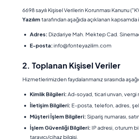
6698 sayılı Kişisel Verilerin Korunması Kanunu ("K
Yazılım
tarafından aşağıda açıklanan kapsamda 
Adres:
Dizdariye Mah. Mektep Cad. Sinemacı
E-posta:
info@fonteyazilim.com
2. Toplanan Kişisel Veriler
Hizmetlerimizden faydalanmanız sırasında aşağıda
Kimlik Bilgileri:
Ad-soyad, ticari unvan, vergi n
İletişim Bilgileri:
E-posta, telefon, adres, şeh
Müşteri İşlem Bilgileri:
Sipariş numarası, satın
İşlem Güvenliği Bilgileri:
IP adresi, oturum bilg
tarayıcı/cihaz bilgisi.