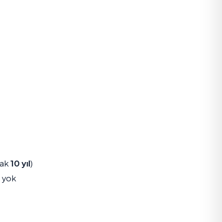
rak
10 yıl
)
, yok